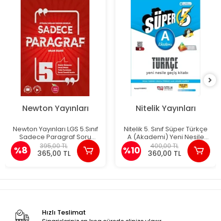
Newton Yayınları
Nitelik Yayınları
Newton Yayınları LGS 5.Sınıf
Nitelik 5. Sınıf Süper Türkçe
Sadece Paragraf Soru
A (Akademi) Yeni Nesile
Bankası
Geçiş Kitabı
395,00 TL
400,00 TL
%8
%10
365,00 TL
360,00 TL
Hızlı Teslimat