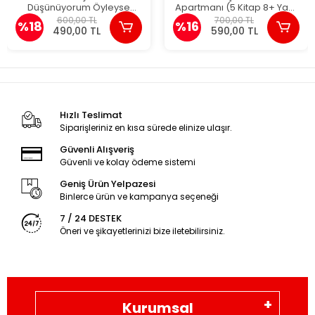
Düşünüyorum Öyleyse
Apartmanı (5 Kitap 8+ Yaş)
Hindiyim (5 Kitap 8+ Yaş)
Figen Yaman Coşar
600,00 TL
700,00 TL
%18
%16
490,00 TL
590,00 TL
Hızlı Teslimat
Siparişleriniz en kısa sürede elinize ulaşır.
Güvenli Alışveriş
Güvenli ve kolay ödeme sistemi
Geniş Ürün Yelpazesi
Binlerce ürün ve kampanya seçeneği
7 / 24 DESTEK
Öneri ve şikayetlerinizi bize iletebilirsiniz.
Kurumsal