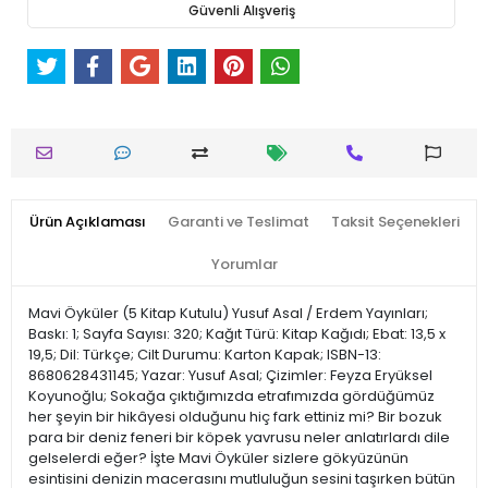
Güvenli Alışveriş
Ürün Açıklaması
Garanti ve Teslimat
Taksit Seçenekleri
Yorumlar
Mavi Öyküler (5 Kitap Kutulu) Yusuf Asal / Erdem Yayınları;
Baskı: 1; Sayfa Sayısı: 320; Kağıt Türü: Kitap Kağıdı; Ebat: 13,5 x
19,5; Dil: Türkçe; Cilt Durumu: Karton Kapak; ISBN-13:
8680628431145; Yazar: Yusuf Asal; Çizimler: Feyza Eryüksel
Koyunoğlu; Sokağa çıktığımızda etrafımızda gördüğümüz
her şeyin bir hikâyesi olduğunu hiç fark ettiniz mi? Bir bozuk
para bir deniz feneri bir köpek yavrusu neler anlatırlardı dile
gelselerdi eğer? İşte Mavi Öyküler sizlere gökyüzünün
esintisini denizin macerasını mutluluğun sesini taşırken bütün