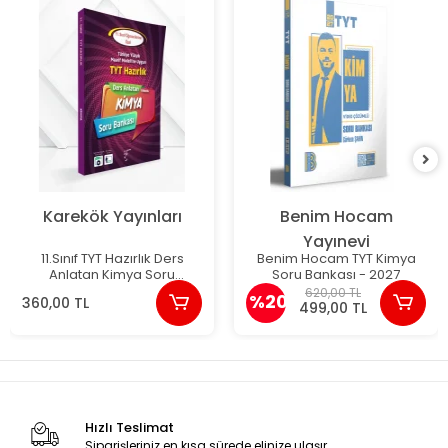
Karekök Yayınları
Benim Hocam
Yayınevi
11.Sınıf TYT Hazırlık Ders
Benim Hocam TYT Kimya
Anlatan Kimya Soru
Soru Bankası - 2027
Bankası Yeni Maarif
620,00 TL
%20
360,00 TL
Karekök Yayınları
499,00 TL
Hızlı Teslimat
Siparişleriniz en kısa sürede elinize ulaşır.