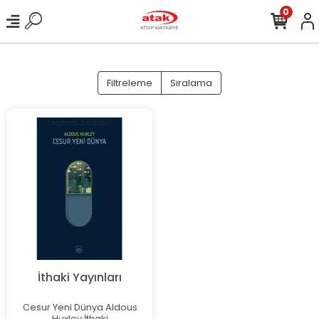
0
Filtreleme
Sıralama
İthaki Yayınları
Cesur Yeni Dünya Aldous
Huxley İthaki