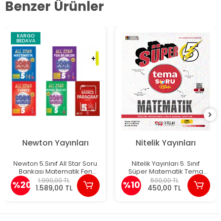
Benzer Ürünler
KARGO
BEDAVA
Newton Yayınları
Nitelik Yayınları
Newton 5.Sınıf All Star Soru
Nitelik Yayınları 5. Sınıf
Bankası Matematik Fen
Süper Matematik Tema
Türkçe Sosyal Paragraf
Soru Kitabı
1.990,00 TL
500,00 TL
%20
%10
Yeni
1.589,00 TL
450,00 TL