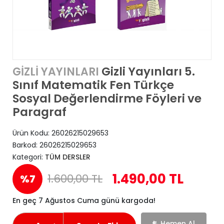
Gizli Yayınları 5.
GİZLİ YAYINLARI
Sınıf Matematik Fen Türkçe
Sosyal Değerlendirme Föyleri ve
Paragraf
Ürün Kodu:
26026215029653
Barkod:
26026215029653
Kategori:
TÜM DERSLER
1.490,00 TL
1.600,00 TL
%7
En geç 7 Ağustos Cuma günü kargoda!
Hemen Al