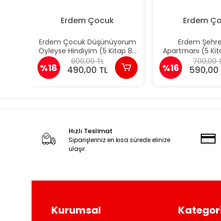
Erdem Çocuk
Erdem Ç
Erdem Çocuk Düşünüyorum
Erdem Şehr
Öyleyse Hindiyim (5 Kitap 8+
Apartmanı (5 Kit
Yaş)
Figen Yaman
600,00 TL
700,00 
%18
%16
490,00 TL
590,00 
Hızlı Teslimat
Siparişleriniz en kısa sürede elinize
ulaşır.
Kurumsal
Kategori