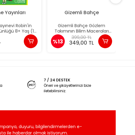
e Yayınları
Gizemli Bahçe
yınevi Robin'in
Gizemli Bahçe Gözlem
Pal
ünlüğü 8+ Yaş (10
Takımının Bilim Maceraları
S
Kitap)
(64 Sayfa'lık)
399,00 TL
L
%13
%1
349,00 TL
7 / 24 DESTEK
ya
Öneri ve şikayetlerinizi bize
iletebilirsiniz.
mpanya, duyuru, bilgilendirmelerden e-
ta ile haberdar olmak istiyorum.