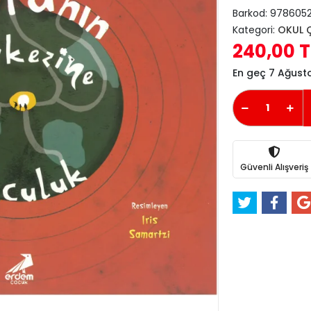
Barkod:
978605
Kategori:
OKUL 
240,00 T
En geç 7 Ağus
Güvenli Alışveriş