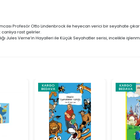
cası Profesör Otto Lindenbrock ile heyecan verici bir seyahate çıkar.
anlıya rast gelirler.
ığı Jules Verne’in Hayalleri ile Küçük Seyahatler serisi, incelikle işl
KARGO
KARGO
BEDAVA
BEDAVA