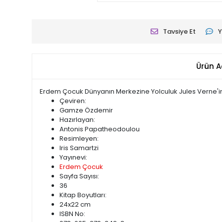
Tavsiye Et
Y
Ürün A
Erdem Çocuk Dünyanın Merkezine Yolculuk Jules Verne'in 
Çeviren:
Gamze Özdemir
Hazırlayan:
Antonis Papatheodoulou
Resimleyen:
Iris Samartzi
Yayınevi:
Erdem Çocuk
Sayfa Sayısı:
36
Kitap Boyutları:
24x22 cm
ISBN No: