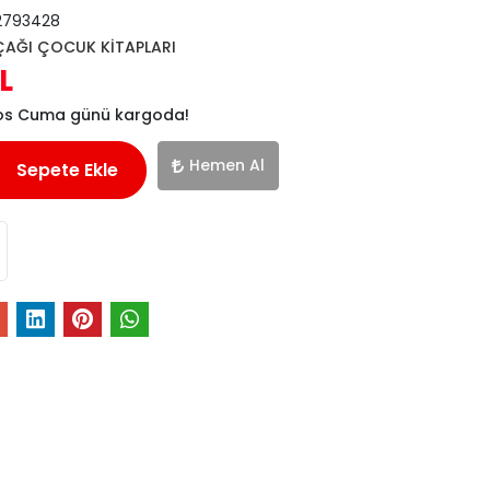
2793428
ÇAĞI ÇOCUK KİTAPLARI
L
tos Cuma günü kargoda!
Hemen Al
Sepete Ekle