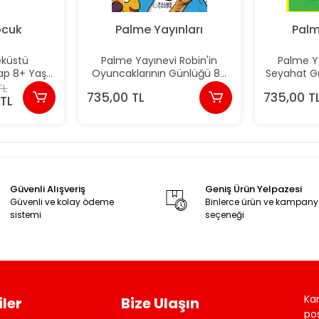
ocuk
Palme Yayınları
Palm
eküstü
Palme Yayınevi Robin'in
Palme Ya
ap 8+ Yaş)
Oyuncaklarının Günlüğü 8+
Seyahat G
 Coşar
Yaş (10 Kitap)
TL
735,00 TL
735,00 T
TL
Güvenli Alışveriş
Geniş Ürün Yelpazesi
Güvenli ve kolay ödeme
Binlerce ürün ve kampan
sistemi
seçeneği
Ka
ler
Bize Ulaşın
pos