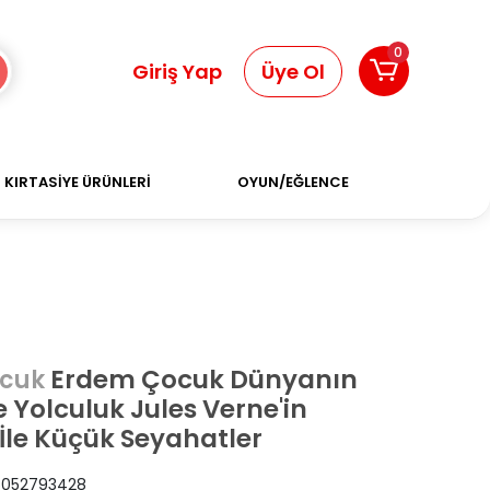
0
Giriş Yap
Üye Ol
KIRTASİYE ÜRÜNLERİ
OYUN/EĞLENCE
Erdem Çocuk Dünyanın
cuk
 Yolculuk Jules Verne'in
 İle Küçük Seyahatler
052793428