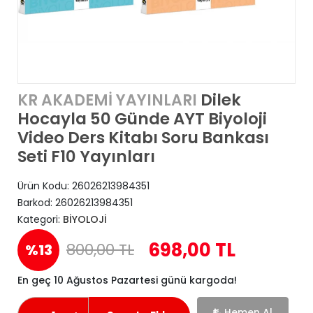
Dilek
KR AKADEMİ YAYINLARI
Hocayla 50 Günde AYT Biyoloji
Video Ders Kitabı Soru Bankası
Seti F10 Yayınları
Ürün Kodu:
26026213984351
Barkod:
26026213984351
Kategori:
BİYOLOJİ
698,00 TL
800,00 TL
%13
En geç 10 Ağustos Pazartesi günü kargoda!
Hemen Al