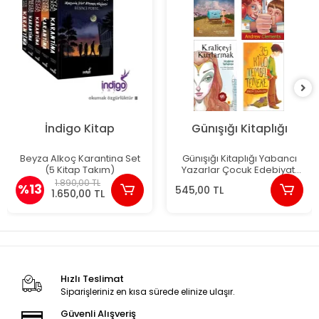
İndigo Kitap
Günışığı Kitaplığı
Beyza Alkoç Karantina Set
Günışığı Kitaplığı Yabancı
(5 Kitap Takım)
Yazarlar Çocuk Edebiyatı
Seçkisi 4 Kitap
1.890,00 TL
%13
545,00 TL
1.650,00 TL
Hızlı Teslimat
Siparişleriniz en kısa sürede elinize ulaşır.
Güvenli Alışveriş