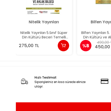
Nitelik Yayınları
Bilfen Yayı
Nitelik Yayınları 5.Sınıf Süper
Bilfen Yayınları 5. 
Din Kültürü Beceri Temelli
Din Kültürü ve Ah
Soru Kitabı
Soru Bank
490,00 
275,00 TL
%8
450,00
Hızlı Teslimat
Siparişleriniz en kısa sürede elinize
ulaşır.