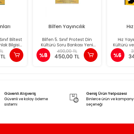
nları
Bilfen Yayıncılık
Hız
Sınıf Biltest
Bilfen 5. Sınıf Protest Din
Hız Yayın
lak Bilgisi
Kültürü Soru Bankası Yeni
Kültürü ve
ası
Müfredat
Ba
TL
490,00 TL
3
%8
%6
 TL
450,00 TL
3
Güvenli Alışveriş
Geniş Ürün Yelpazesi
Güvenli ve kolay ödeme
Binlerce ürün ve kampan
sistemi
seçeneği