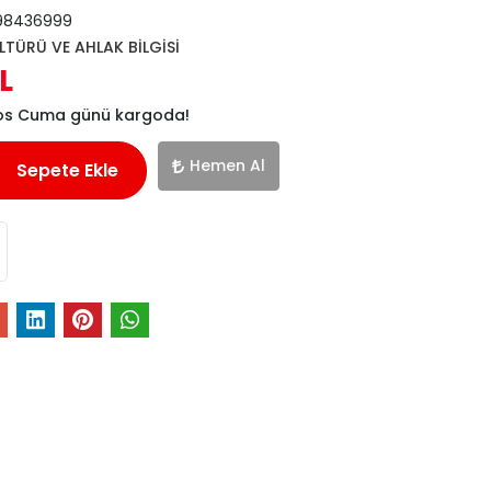
98436999
LTÜRÜ VE AHLAK BİLGİSİ
L
tos Cuma günü kargoda!
Hemen Al
Sepete Ekle