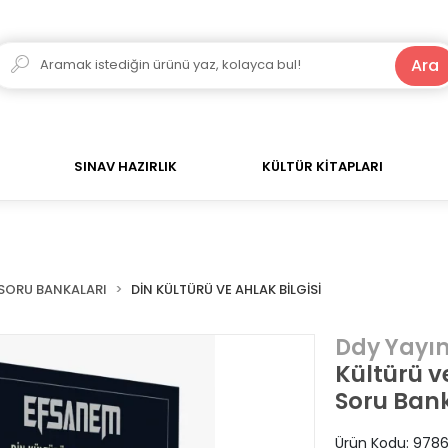
250 TL ve Üzeri Alışverişlerde Kargo Bedava!
Ara
SINAV HAZIRLIK
KÜLTÜR KİTAPLARI
SORU BANKALARI
DİN KÜLTÜRÜ VE AHLAK BİLGİSİ
Ddy Yayın
Kültürü ve
Soru Bank
Ürün Kodu:
9786