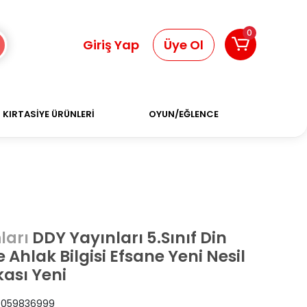
0
Giriş Yap
Üye Ol
KIRTASİYE ÜRÜNLERİ
OYUN/EĞLENCE
DDY Yayınları 5.Sınıf Din
ları
 Ahlak Bilgisi Efsane Yeni Nesil
ası Yeni
059836999