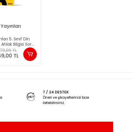
 Yayınları
ları 5. Sınıf Din
 Ahlak Bilgisi Soru
nkası Yeni
70,00 TL
49,00 TL
7 / 24 DESTEK
ya
Öneri ve şikayetlerinizi bize
iletebilirsiniz.