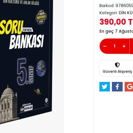
Barkod:
978605
Kategori:
DİN KÜ
390,00 T
En geç 7 Ağus
Güvenli Alışveriş