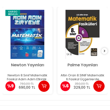
KARGO
BEDAVA
Newton Yayınları
Palme Yayınları
Newton 8.Sınıf Matematik
Altın Oran 8.SINIF Matematik
Fasikül Adım Adım Etkinlikli
6.Fasikül Üçgenlerde
Konu Anlatımlı Soru
Üçgenlerde Benzerlik
760,00 TL
350,00 TL
%9
%6
Bankaları
690,00 TL
329,00 TL