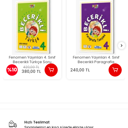
Fenomen Yayınları 4. Sınıf
Fenomen Yayınları 4. Sınıf
Becerikli Türkçe Soru
Becerikli Paragrafla
Bankası
Tanışma Soru Bankası
420,00 TL
%10
240,00 TL
380,00 TL
Hızlı Teslimat
Siparişleriniz en kısa sürede elinize ulaşır.