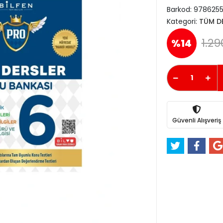
Barkod:
978625
Kategori:
TÜM D
1.29
%14
Güvenli Alışveriş