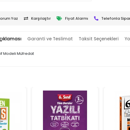
orum Yaz
Karşılaştır
Fiyat Alarmı
Telefonla Sipar
çıklaması
Garanti ve Teslimat
Taksit Seçenekleri
Yo
rif Modeli Müfredat