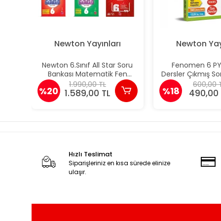
Newton Yayınları
Newton Yay
Newton 6.Sınıf All Star Soru
Fenomen 6 P
Bankası Matematik Fen
Dersler Çıkmış Sor
Türkçe Sosyal Paragraf Yeni
Soruları 2020 –
1.990,00 TL
600,00 
%20
%18
1.589,00 TL
490,00 
Hızlı Teslimat
Siparişleriniz en kısa sürede elinize
ulaşır.