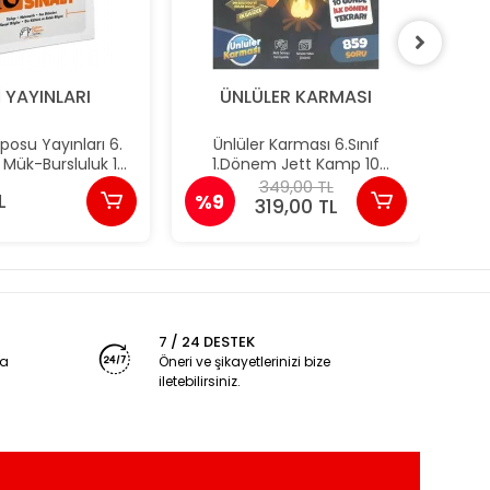
İ YAYINLARI
ÜNLÜLER KARMASI
posu Yayınları 6.
Ünlüler Karması 6.Sınıf
Nite
s Mük-Bursluluk 10
1.Dönem Jett Kamp 10
B (
eme Sınavı
Fasikül
349,00 TL
L
%9
%1
319,00 TL
7 / 24 DESTEK
ya
Öneri ve şikayetlerinizi bize
iletebilirsiniz.