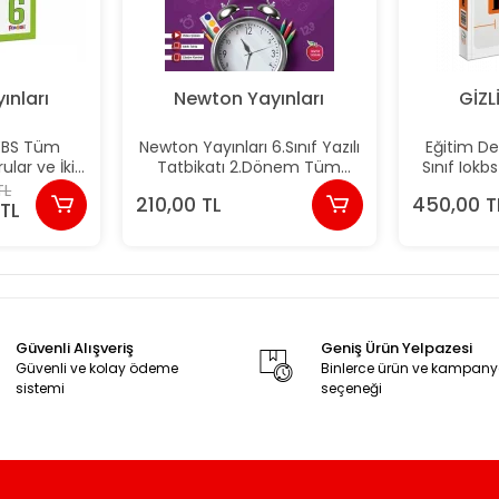
ınları
Newton Yayınları
GİZL
YBS Tüm
Newton Yayınları 6.Sınıf Yazılı
Eğitim De
ular ve İkiz
Tatbikatı 2.Dönem Tüm
Sınıf Iokb
 2025 Yeni
Dersler Yeni
Den
TL
210,00 TL
450,00 T
TL
Güvenli Alışveriş
Geniş Ürün Yelpazesi
Güvenli ve kolay ödeme
Binlerce ürün ve kampan
sistemi
seçeneği