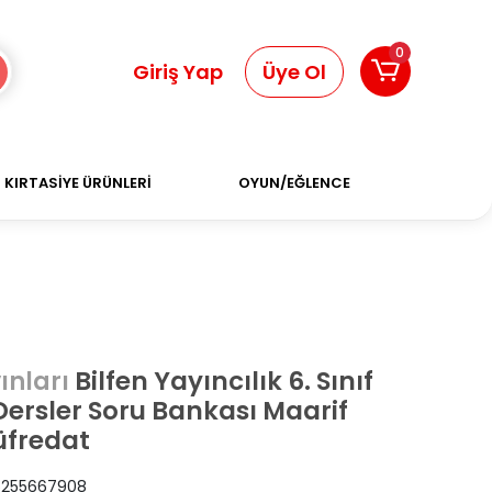
0
Giriş Yap
Üye Ol
KIRTASİYE ÜRÜNLERİ
OYUN/EĞLENCE
Bilfen Yayıncılık 6. Sınıf
ınları
ersler Soru Bankası Maarif
üfredat
255667908