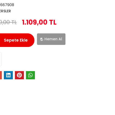
5667908
ERSLER
1.109,00 TL
0,00 TL
Hemen Al
Sepete Ekle