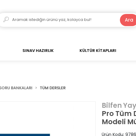
250 TL ve Üzeri Alışverişlerde Kargo Bedava!
Ara
SINAV HAZIRLIK
KÜLTÜR KİTAPLARI
SORU BANKALARI
TÜM DERSLER
Bilfen Yay
Pro Tüm D
Modeli M
Ürün Kodu:
9786