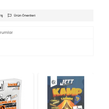
iş
Ürün Önerileri
rumlar
KA
BE