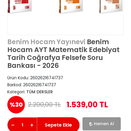
Benim
Benim Hocam Yayınevi
Hocam AYT Matematik Edebiyat
Tarih Coğrafya Felsefe Soru
Bankası - 2026
Ürün Kodu:
26026216741737
Barkod:
26026216741737
Kategori:
TÜM DERSLER
1.539,00 TL
2.200,00 TL
%30
Hemen Al
Sepete Ekle