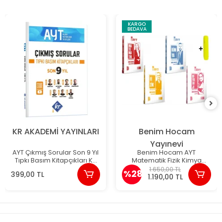
KARGO
BEDAVA
KR AKADEMİ YAYINLARI
Benim Hocam
Yayınevi
AYT Çıkmış Sorular Son 9 Yıl
Benim Hocam AYT
Tıpkı Basım Kitapçıkları KR
Matematik Fizik Kimya
Akademi Yayınları
Biyoloji Soru Bankası - 2026
1.650,00 TL
%28
399,00 TL
1.190,00 TL